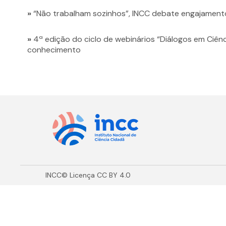
»
“Não trabalham sozinhos”, INCC debate engajamen
»
4ª edição do ciclo de webinários “Diálogos em Ciê
conhecimento
INCC© Licença CC BY 4.0