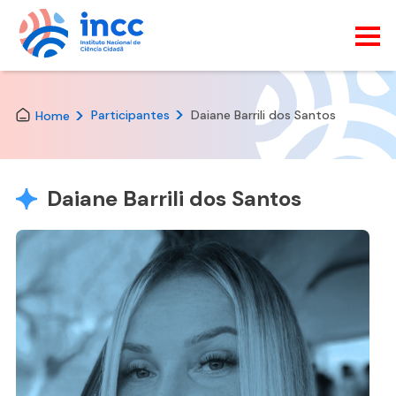
Skip
to
the
Participantes
Daiane Barrili dos Santos
Home
content
Daiane Barrili dos Santos