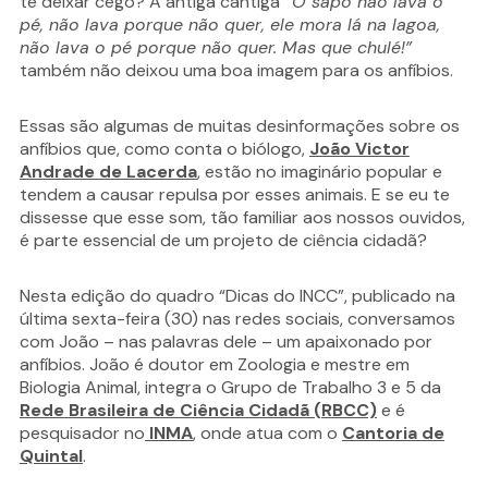
te deixar cego? A antiga cantiga
“O sapo não lava o
pé, não lava porque não quer, ele mora lá na lagoa,
não lava o pé porque não quer. Mas que chulé!”
também não deixou uma boa imagem para os anfíbios.
Essas são algumas de muitas desinformações sobre os
anfíbios que, como conta o biólogo,
João Victor
Andrade de Lacerda
, estão no imaginário popular e
tendem a causar repulsa por esses animais. E se eu te
dissesse que esse som, tão familiar aos nossos ouvidos,
é parte essencial de um projeto de ciência cidadã?
Nesta edição do quadro “Dicas do INCC”, publicado na
última sexta-feira (30) nas redes sociais, conversamos
com João – nas palavras dele – um apaixonado por
anfíbios. João é doutor em Zoologia e mestre em
Biologia Animal, integra o Grupo de Trabalho 3 e 5 da
Rede Brasileira de Ciência Cidadã (RBCC)
e é
pesquisador no
INMA
, onde atua com o
Cantoria de
Quintal
.