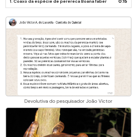
1. Coaxo da espécie de perereca Boana faber
0:15
Devolutiva do pesquisador João Victor